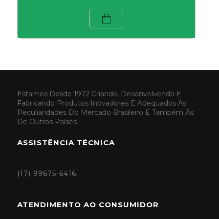
Estamos Desde 1972 Criando, Desenvolvendo E
Fabricando Produtos Inovadores E Adequados Às
Peculiaridades Do Mercado Brasileiro E Também Às
De Outros Países
ASSISTÊNCIA TÉCNICA
(17) 99675-6416
ATENDIMENTO AO CONSUMIDOR