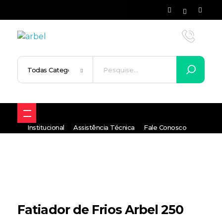
Arbel - Facilitando a sua vida
maquinários para industria
Institucional
Assistência Técnica
Fale Conosco
Fatiador de Frios Arbel 250