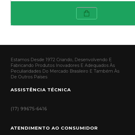
Estamos Desde 1972 Criando, Desenvolvendo E
Fabricando Produtos Inovadores E Adequados Às
Peculiaridades Do Mercado Brasileiro E Também Às
De Outros Países
ASSISTÊNCIA TÉCNICA
(17) 99675-6416
ATENDIMENTO AO CONSUMIDOR