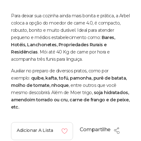
Para deixar sua cozinha ainda mais bonita e prática, a Arbel
coloca a opção do moedor de carne 4.0, é compacto,
robusto, bonito e muito durável. Ideal para atender
pequeno e médios estabelecimento como:
Bares,
Hotéis, Lanchonetes, Propriedades Rurais e
Residências
. Mói até 40 Kg de carne por hora e
acompanha três funis para linguiça.
Auxiliar no preparo de diversos pratos, como por
exemplo:
quibe, kafta, tofú, pamonha, purê de batata,
molho de tomate, nhoque
, entre outros que você
mesmo descobrirá. Além de Moer trigo,
soja hidratados,
amendoim torrado ou cru, carne de frango e de peixe,
etc.
Compartilhe
Adicionar A Lista