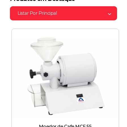
Listar Por
Principal
Moedor de Cafe MCF 55