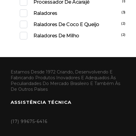
(1)
Processador De Acarajé
(3)
Raladores
(2)
Raladores De Coco E Queijo
(2)
Raladores De Milho
Estamos Desde 1972 Criando, Desenvolvendo E
Fabricando Produtos Inovadores E Adequados Às
Peculiaridades Do Mercado Brasileiro E Também Às
De Outros Países
ASSISTÊNCIA TÉCNICA
(17) 99675-6416