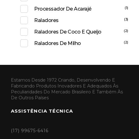
(1)
Processador De Acarajé
(3)
Raladores
(2)
Raladores De Coco E Queijo
(2)
Raladores De Milho
Estamos Desde 1972 Criando, Desenvolvendo E
Fabricando Produtos Inovadores E Adequados Às
Peculiaridades Do Mercado Brasileiro E Também Às
De Outros Países
ASSISTÊNCIA TÉCNICA
(17) 99675-6416