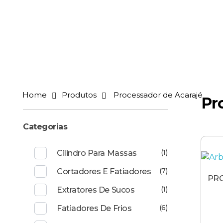
Arbel - Facilitando a sua vida
maquinários para industria
Home
Produtos
Processador de Acarajé
Pr
Categorias
(1)
Cilindro Para Massas
(7)
Cortadores E Fatiadores
PR
(1)
Extratores De Sucos
(6)
Fatiadores De Frios