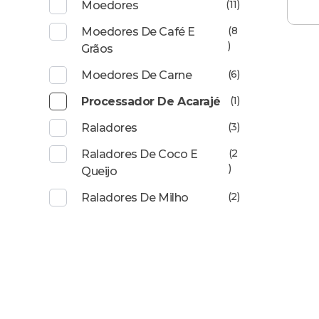
(11)
Moedores
(8
Moedores De Café E
)
Grãos
(6)
Moedores De Carne
(1)
Processador De Acarajé
(3)
Raladores
(2
Raladores De Coco E
)
Queijo
(2)
Raladores De Milho
Estamos desde 1972 criando,
ASSISTÊNC
desenvolvendo e fabricando produtos
inovadores e adequados às peculiaridades
(17) 99675
do mercado brasileiro e também às de