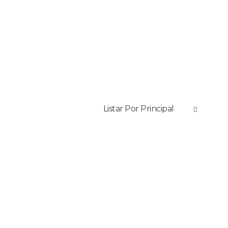
Vendas
(17)
3202.6911
(17) 3202.6910
Listar Por
Principal