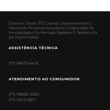
Estamos Desde 1972 Criando, Desenvolvendo E
Fabricando Produtos Inovadores E Adequados Às
Peculiaridades Do Mercado Brasileiro E Também Às
De Outros Países
ASSISTÊNCIA TÉCNICA
(17) 99675-6416
ATENDIMENTO AO CONSUMIDOR
(17) 99628-6360
(17) 3202-6911