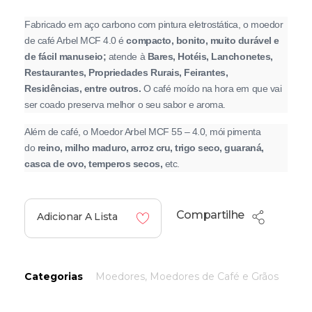
Fabricado em aço carbono com pintura eletrostática, o moedor
de café Arbel MCF 4.0 é
compacto, bonito, muito durável e
de fácil manuseio;
atende à
B
ares, Hotéis, Lanchonetes,
Restaurantes, Propriedades Rurais, Feirantes,
Residências, entre outros.
O café moído na hora em que vai
ser coado preserva melhor o seu sabor e aroma.
Além de café, o Moedor Arbel MCF 55 – 4.0, mói pimenta
do
reino, milho maduro, arroz cru, trigo seco, guaraná,
casca de ovo, temperos secos,
etc.
Compartilhe
Adicionar A Lista
Categorias
Moedores
,
Moedores de Café e Grãos