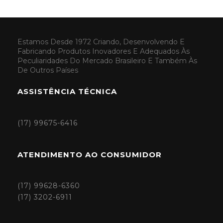
Estamos Desde 1972 Criando, Desenvolvendo E
Fabricando Produtos Inovadores E Adequados Às
Peculiaridades Do Mercado Brasileiro E Também Às
De Outros Países
ASSISTÊNCIA TÉCNICA
(17) 99675-6416
ATENDIMENTO AO CONSUMIDOR
(17) 99628-6360
(17) 3202-6911